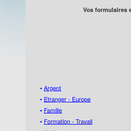
Vos formulaires e
•
Argent
•
Etranger - Europe
•
Famille
•
Formation - Travail