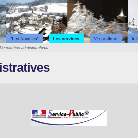
"Les Novalles"
Les services
Vie pratique
In
Démarches administratives
stratives