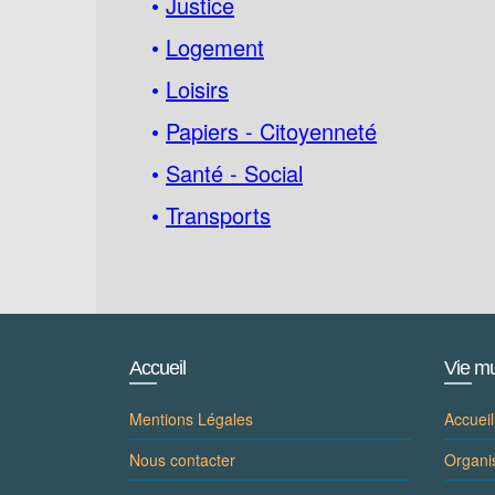
•
Justice
•
Logement
•
Loisirs
•
Papiers - Citoyenneté
•
Santé - Social
•
Transports
Accueil
Vie mu
Mentions Légales
Accueil
Nous contacter
Organi